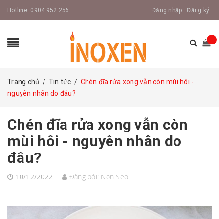
Hotline:
0904.952.256
Đăng nhập
Đăng ký
Trang chủ
/
Tin tức
/
Chén đĩa rửa xong vẫn còn mùi hôi -
nguyên nhân do đâu?
Chén đĩa rửa xong vẫn còn
mùi hôi - nguyên nhân do
đâu?
10/12/2022
Đăng bởi:
Non Seo