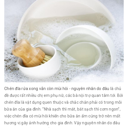
Chén đĩa rửa xong vẫn còn mùi hôi - nguyên nhân do đâu
là chủ
đề được rất nhiều chị em phụ nữ, các bà nội trợ quan tâm tới. Bởi
chén đĩa là vật dụng quen thuộc và chắc chắn phải có trong mỗi
bữa ăn của gia đình. “Nhà sạch thì mát, bát sạch thì cơm ngon”,
việc chén đĩa có mùi hôi khiến cho bữa ăn ấm cúng trở nên mất
hương vị gây ảnh hưởng cho gia đình. Vậy nguyên nhân do đâu