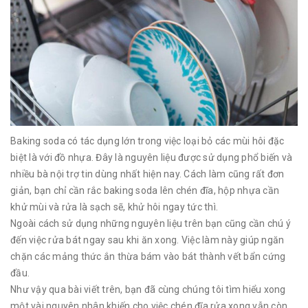
Baking soda có tác dụng lớn trong việc loại bỏ các mùi hôi đặc
biệt là với đồ nhựa. Đây là nguyên liệu được sử dụng phổ biến và
nhiều bà nội trợ tin dùng nhất hiện nay. Cách làm cũng rất đơn
giản, bạn chỉ cần rắc baking soda lên chén đĩa, hộp nhựa cần
khử mùi và rửa là sạch sẽ, khử hôi ngay tức thì.
Ngoài cách sử dụng những nguyên liệu trên bạn cũng cần chú ý
đến việc rửa bát ngay sau khi ăn xong. Việc làm này giúp ngăn
chặn các mảng thức ắn thừa bám vào bát thành vết bẩn cứng
đầu.
Như vậy qua bài viết trên, bạn đã cùng chúng tôi tìm hiểu xong
một vài nguyên nhân khiến cho việc chén đĩa rửa xong vẫn còn