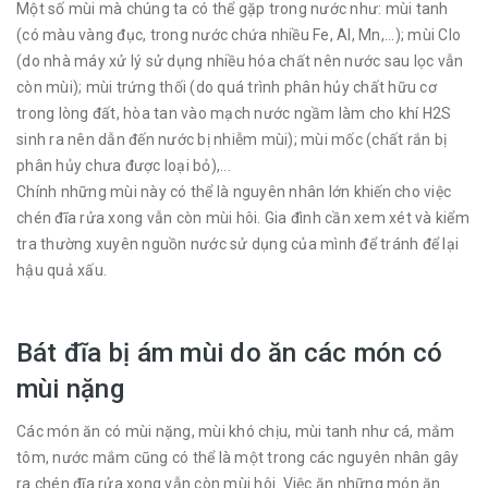
Một số mùi mà chúng ta có thể gặp trong nước như: mùi tanh
(có màu vàng đục, trong nước chứa nhiều Fe, Al, Mn,...); mùi Clo
(do nhà máy xử lý sử dụng nhiều hóa chất nên nước sau lọc vẫn
còn mùi); mùi trứng thối (do quá trình phân hủy chất hữu cơ
trong lòng đất, hòa tan vào mạch nước ngầm làm cho khí H2S
sinh ra nên dẫn đến nước bị nhiễm mùi); mùi mốc (chất rắn bị
phân hủy chưa được loại bỏ),...
Chính những mùi này có thể là nguyên nhân lớn khiến cho việc
chén đĩa rửa xong vẫn còn mùi hôi. Gia đình cần xem xét và kiểm
tra thường xuyên nguồn nước sử dụng của mình để tránh để lại
hậu quả xấu.
Bát đĩa bị ám mùi do ăn các món có
mùi nặng
Các món ăn có mùi nặng, mùi khó chịu, mùi tanh như cá, mắm
tôm, nước mắm cũng có thể là một trong các nguyên nhân gây
ra chén đĩa rửa xong vẫn còn mùi hôi. Việc ăn những món ăn