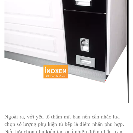
Ngoài ra, với yếu tố thẩm mĩ, bạn nên cân nhắc lựa
chọn số lượng phụ kiện tủ bếp là điểm nhấn phù hợp.
Nếu lựa chọn phụ kiện tạo quá nhiều điểm nhấn, căn