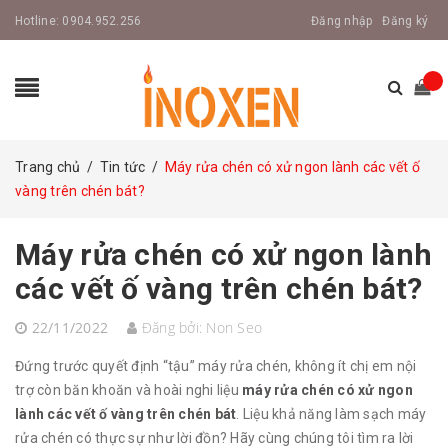
Hotline:
0904.952.256
Đăng nhập
Đăng ký
Trang chủ
/
Tin tức
/
Máy rửa chén có xử ngon lành các vết ố
vàng trên chén bát?
Máy rửa chén có xử ngon lành
các vết ố vàng trên chén bát?
22/11/2022
Đăng bởi:
Non Seo
Đứng trước quyết định “tậu” máy rửa chén, không ít chị em nội
trợ còn băn khoăn và hoài nghi liệu
máy rửa chén có xử ngon
lành các vết ố vàng trên chén bát
. Liệu khả năng làm sạch máy
rửa chén có thực sự như lời đồn? Hãy cùng chúng tôi tìm ra lời