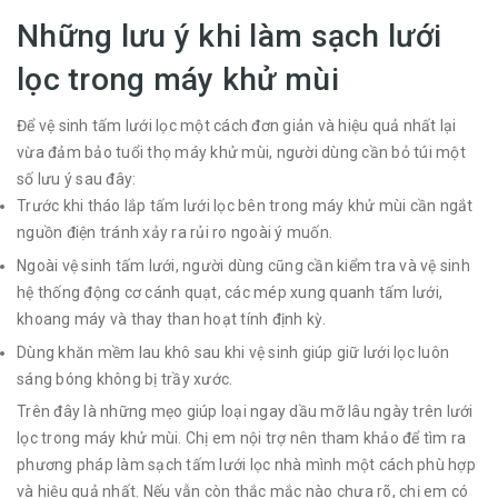
Những lưu ý khi làm sạch lưới
lọc trong máy khử mùi
Để vệ sinh tấm lưới lọc một cách đơn giản và hiệu quả nhất lại
vừa đảm bảo tuổi thọ máy khử mùi, người dùng cần bỏ túi một
số lưu ý sau đây:
Trước khi tháo lắp tấm lưới lọc bên trong máy khử mùi cần ngắt
nguồn điện tránh xảy ra rủi ro ngoài ý muốn.
Ngoài vệ sinh tấm lưới, người dùng cũng cần kiểm tra và vệ sinh
hệ thống động cơ cánh quạt, các mép xung quanh tấm lưới,
khoang máy và thay than hoạt tính định kỳ.
Dùng khăn mềm lau khô sau khi vệ sinh giúp giữ lưới lọc luôn
sáng bóng không bị trầy xước.
Trên đây là những mẹo giúp loại ngay dầu mỡ lâu ngày trên lưới
lọc trong máy khử mùi. Chị em nội trợ nên tham khảo để tìm ra
phương pháp làm sạch tấm lưới lọc nhà mình một cách phù hợp
và hiệu quả nhất. Nếu vẫn còn thắc mắc nào chưa rõ, chị em có