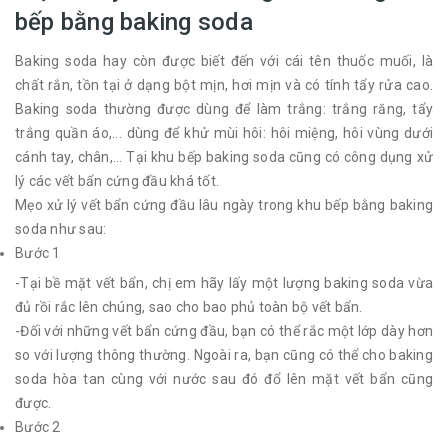
bếp bằng baking soda
Baking soda hay còn được biết đến với cái tên thuốc muối, là
chất rắn, tồn tại ở dạng bột mịn, hơi mịn và có tính tẩy rửa cao.
Baking soda thường được dùng để làm trắng: trắng răng, tẩy
trắng quần áo,... dùng để khử mùi hôi: hôi miệng, hôi vùng dưới
cánh tay, chân,... Tại khu bếp baking soda cũng có công dụng xử
lý các vết bẩn cứng đầu khá tốt.
Mẹo xử lý vết bẩn cứng đầu lâu ngày trong khu bếp bằng baking
soda như sau:
Bước 1
-Tại bề mặt vết bẩn, chị em hãy lấy một lượng baking soda vừa
đủ rồi rắc lên chúng, sao cho bao phủ toàn bộ vết bẩn.
-Đối với những vết bẩn cứng đầu, bạn có thể rắc một lớp dày hơn
so với lượng thông thường. Ngoài ra, bạn cũng có thể cho baking
soda hòa tan cùng với nước sau đó đổ lên mặt vết bẩn cũng
được.
Bước 2