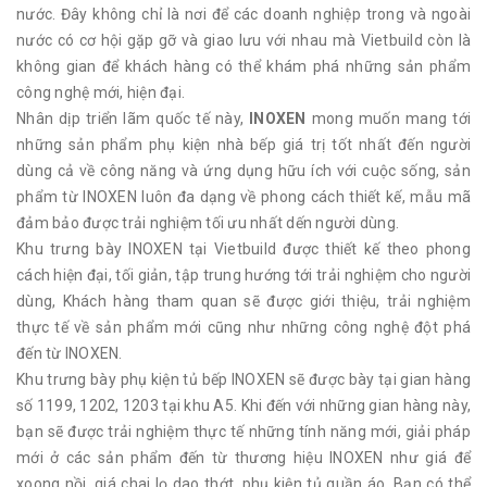
nước. Đây không chỉ là nơi để các doanh nghiệp trong và ngoài
nước có cơ hội gặp gỡ và giao lưu với nhau mà Vietbuild còn là
không gian để khách hàng có thể khám phá những sản phẩm
công nghệ mới, hiện đại.
Nhân dịp triển lãm quốc tế này,
INOXEN
mong muốn mang tới
những sản phẩm phụ kiện nhà bếp giá trị tốt nhất đến người
dùng cả về công năng và ứng dụng hữu ích với cuộc sống, sản
phẩm từ INOXEN luôn đa dạng về phong cách thiết kế, mẫu mã
đảm bảo được trải nghiệm tối ưu nhất dến người dùng.
Khu trưng bày INOXEN tại Vietbuild được thiết kế theo phong
cách hiện đại, tối giản, tập trung hướng tới trải nghiệm cho người
dùng, Khách hàng tham quan sẽ được giới thiệu, trải nghiệm
thực tế về sản phẩm mới cũng như những công nghệ đột phá
đến từ INOXEN.
Khu trưng bày phụ kiện tủ bếp INOXEN sẽ được bày tại gian hàng
số 1199, 1202, 1203 tại khu A5. Khi đến với những gian hàng này,
bạn sẽ được trải nghiệm thực tế những tính năng mới, giải pháp
mới ở các sản phẩm đến từ thương hiệu INOXEN như giá để
xoong nồi, giá chai lọ dao thớt, phụ kiện tủ quần áo. Bạn có thể