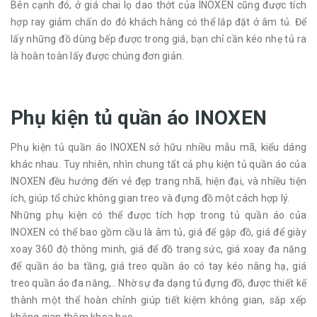
Bên cạnh đó, ở giá chai lọ dao thớt của INOXEN cũng được tích
hợp ray giảm chấn do đó khách hàng có thể lắp đặt ở âm tủ. Để
lấy những đồ dùng bếp được trong giá, bạn chỉ cần kéo nhẹ tủ ra
là hoàn toàn lấy được chúng đơn giản.
Phụ kiện tủ quần áo INOXEN
Phụ kiện tủ quần áo INOXEN sở hữu nhiều mẫu mã, kiểu dáng
khác nhau. Tuy nhiên, nhìn chung tất cả phụ kiện tủ quần áo của
INOXEN đều hướng đến vẻ đẹp trang nhã, hiện đại, và nhiều tiện
ích, giúp tổ chức không gian treo và đựng đồ một cách hợp lý.
Những phụ kiện có thể được tích hợp trong tủ quần áo của
INOXEN có thể bao gồm cầu là âm tủ, giá để gập đồ, giá để giày
xoay 360 độ thông minh, giá để đồ trang sức, giá xoay đa năng
để quần áo ba tầng, giá treo quần áo có tay kéo nâng hạ, giá
treo quần áo đa năng,.. Nhờ sự đa dạng tủ đựng đồ, được thiết kế
thành một thể hoàn chỉnh giúp tiết kiệm không gian, sắp xếp
không gian thêm khoa học.