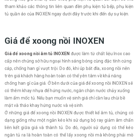
tham khảo các thông tin liên quan đền phụ kiện tủ bếp, phụ kiện
tủ quần áo của INOXEN ngay dưới đây trước khi đến dự sự kiện.
Giá để xoong nồi INOXEN
Giá để xoong nồi âm tủ INOXEN
được làm từ chất liệu Inox cao
cấp nên chúng sở hữu ngoại hình sáng bóng cùng đặc tính cứng
cáp, chống han gỉ vượt trội. Do đó, khi úp bát đĩa, xoong nồi nên
trên giá khách hàng hoàn toàn có thể yên tâm về khả năng
chống han gỉ của giá. Ở bên dưới của giá để xoong nồi INOXEN sẽ
có thêm khay nhựa để hứng nước, ngăn chặn nước chảy xuống
làm ẩm mốc tủ. Nếu bạn muốn vệ sinh giá chỉ cần lau chùi bề
mặt và tháo khay hứng nước và vệ sinh.
Ở những giá để xoong nồi INOXEN được thiết kế âm tủ, chúng có
dạng giống như một ngăn kéo khi sử dụng bộ ray giảm âm chấn
liên kết giữa giá và thành tủ. Do đó, người sử dụng có thể kéo
ngăn tủ ra là hoàn toàn có thể lấy xoong nồi mà không phải mò