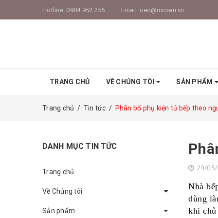
Hotline:
0904.952.256
Email:
ceo@inoxen.vn
TRANG CHỦ
VỀ CHÚNG TÔI
SẢN PHẨM
Trang chủ
/
Tin tức
/
Phân bố phụ kiện tủ bếp theo ng
Phân
DANH MỤC TIN TỨC
29/05
Trang chủ
Nhà bếp
Về Chúng tôi
dùng là
khi chủ
Sản phẩm