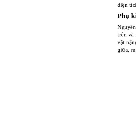
diện tí
Phụ k
Nguyên 
trên và
vật nặn
giữa, m