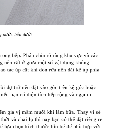
g nước bên dưới
trong bếp. Phân chia rõ ràng khu vực và các
g nên cất ở giữa một số vật dụng không
ao tác úp cất khi dọn rửa nên đặt kệ úp phía
i dự trữ nên đặt vào góc trên kệ góc hoặc
nếu bạn có diện tích bếp rộng và ngại di
 nếm gia vị mắm muối khi làm bữa. Thay vì sẽ
hớt và chai lọ thì nay bạn có thể đặt riêng rẽ
ể lựa chọn kích thước lớn bé để phù hợp với