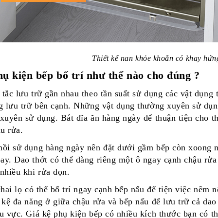
Thiết kế nan khỏe khoắn có khay hứn
hụ kiện bếp bố trí như thế nào cho đúng ?
tắc lưu trữ gần nhau theo tần suất sử dụng các vật dụng 
g lưu trữ bên cạnh. Những vật dụng thường xuyên sử dụn
xuyên sử dụng. Bát đĩa ăn hàng ngày để thuận tiện cho th
ậu rửa.
ồi sử dụng hàng ngày nên đặt dưới gầm bếp còn xoong nồ
y. Dao thớt có thể dàng riêng một ô ngay cạnh chậu rửa 
nhiều khi rửa dọn.
chai lọ có thể bố trí ngay cạnh bếp nấu để tiện việc nêm
 kệ đa năng ở giữa chậu rửa và bếp nấu để lưu trữ cả dao t
hu vực.
Giá kệ phụ kiện bếp
có nhiều kích thước bạn có th