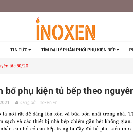
TIN TỨC
TÌM ĐẠI LÝ PHÂN PHỐI PHỤ KIỆN BẾP
P
uyên tắc 80/20
 bố phụ kiện tủ bếp theo nguyê
/2021
Đăng bởi:
inoxen-vn
 là nơi rất dễ dàng lộn xộn và bừa bộn nhất trong nhà. Tấ
m sạch và các thiết bị nhà bếp chiếm gần hết không gian.
 nhân căn hộ có căn bếp trang bị đầy đủ hệ phụ kiện inox