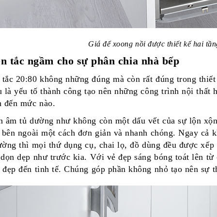
Giá để xoong nồi được thiết kế hai tầ
n tắc ngầm cho sự phân chia nhà bếp
tắc 20:80 không những đúng mà còn rất đúng trong thiết
u là yếu tố thành công tạo nên những công trình nội thất 
h đến mức nào.
n âm tủ dường như không còn một dấu vết của sự lộn xộn 
a bên ngoài một cách đơn giản và nhanh chóng. Ngay cả k
ường thì mọi thứ dụng cụ, chai lọ, đồ dùng đều được xếp
 dọn dẹp như trước kia. Với vẻ đẹp sáng bóng toát lên từ
 đẹp
đến tinh tế. Chúng góp phần không nhỏ tạo nên sự t