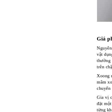
Giá p
Nguyên 
vật dụn
thường 
trên ch
Xoong n
mâm xoa
chuyển 
Gia vị 
đặt một
từng k