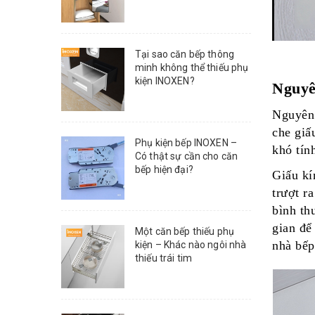
Tại sao căn bếp thông
minh không thể thiếu phụ
kiện INOXEN?
Nguyê
Nguyên 
che giấ
Phụ kiện bếp INOXEN –
khó tín
Có thật sự cần cho căn
bếp hiện đại?
Giấu kí
trượt r
bình th
gian để
Một căn bếp thiếu phụ
nhà bếp
kiện – Khác nào ngôi nhà
thiếu trái tim