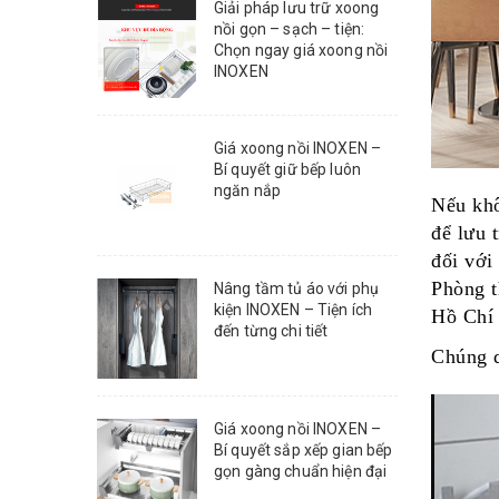
Giải pháp lưu trữ xoong
nồi gọn – sạch – tiện:
Chọn ngay giá xoong nồi
INOXEN
Giá xoong nồi INOXEN –
Bí quyết giữ bếp luôn
ngăn nắp
Nếu khô
để lưu 
đối với
Phòng t
Nâng tầm tủ áo với phụ
kiện INOXEN – Tiện ích
Hồ Chí
đến từng chi tiết
Chúng d
Giá xoong nồi INOXEN –
Bí quyết sắp xếp gian bếp
gọn gàng chuẩn hiện đại