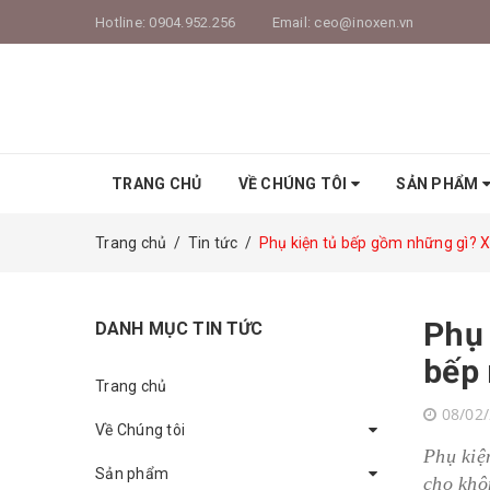
Hotline:
0904.952.256
Email:
ceo@inoxen.vn
TRANG CHỦ
VỀ CHÚNG TÔI
SẢN PHẨM
Trang chủ
/
Tin tức
/
Phụ kiện tủ bếp gồm những gì? 
Phụ 
DANH MỤC TIN TỨC
bếp
Trang chủ
08/02
Về Chúng tôi
Phụ kiệ
Sản phẩm
cho khô