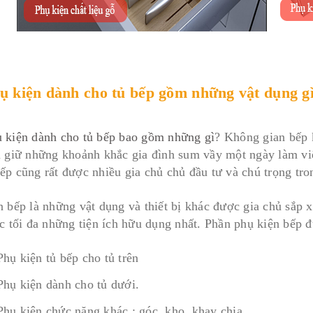
hụ kiện dành cho tủ bếp gồm những vật dụng g
 kiện dành cho tủ bếp bao gồm những gì
? Không gian bếp 
u giữ những khoảnh khắc gia đình sum vầy một ngày làm việ
ếp cũng rất được nhiều gia chủ chủ đầu tư và chú trọng tro
n bếp là những vật dụng và thiết bị khác được gia chủ sắp
ác tối đa những tiện ích hữu dụng nhất. Phần phụ kiện bếp 
Phụ kiện tủ bếp cho tủ trên
Phụ kiện dành cho tủ dưới.
Phụ kiện chức năng khác : góc, kho, khay chia...