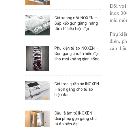
Đối với
inox 30
Giá xoong nồi INOXEN –
mài mòn
Sắp xếp gọn gàng, nâng
tầm tủ bếp hiện đại
Phụ kiệ
điển, p
cẩn thậ
Phụ kiện tủ áo INOXEN –
Gọn gàng chuẩn hiện đại
cho mọi không gian sống
Giá treo quần áo INOXEN
– Gọn gàng cho tủ áo
hiện đại
Cầu là âm tủ INOXEN –
Giải pháp gọn gàng cho
tủ áo hiện đại