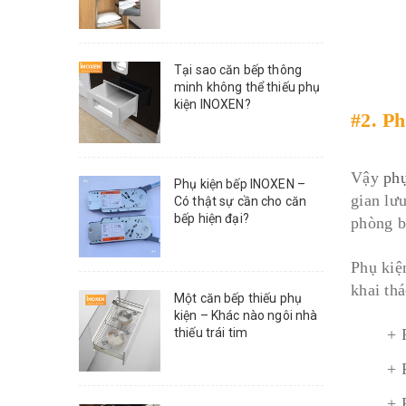
Tại sao căn bếp thông
minh không thể thiếu phụ
kiện INOXEN?
#2. P
Vậy
phụ
Phụ kiện bếp INOXEN –
gian lư
Có thật sự cần cho căn
bếp hiện đại?
phòng b
Phụ kiệ
khai th
Một căn bếp thiếu phụ
kiện – Khác nào ngôi nhà
+ 
thiếu trái tim
+ 
+ 