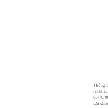
Thông t
lại khá
60/70/8
lựa chọ