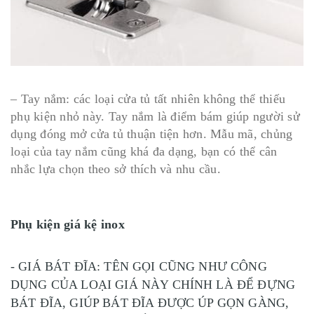
– Tay nắm: các loại cửa tủ tất nhiên không thể thiếu
phụ kiện nhỏ này. Tay nắm là điểm bám giúp người sử
dụng đóng mở cửa tủ thuận tiện hơn. Mẫu mã, chủng
loại của tay nắm cũng khá đa dạng, bạn có thể cân
nhắc lựa chọn theo sở thích và nhu cầu.
Phụ kiện giá kệ inox
- GIÁ BÁT ĐĨA: TÊN GỌI CŨNG NHƯ CÔNG
DỤNG CỦA LOẠI GIÁ NÀY CHÍNH LÀ ĐỂ ĐỰNG
BÁT ĐĨA, GIÚP BÁT ĐĨA ĐƯỢC ÚP GỌN GÀNG,