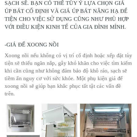
SẠCH SẼ. BẠN CÓ THỂ TÙY Ý LỰA CHỌN GIÁ
ÚP BÁT CỐ ĐỊNH VÀ GIÁ ÚP BÁT NÂNG HẠ ĐỂ
TIỆN CHO VIỆC SỬ DỤNG CŨNG NHƯ PHÙ HỢP
VỚI ĐIỀU KIỆN KINH TẾ CỦA GIA ĐÌNH MÌNH.
-GIÁ ĐỂ XOONG NỒI
Xoong nồi nếu không có vị trí cố định hoặc xếp đặt tùy
tiện sẽ thiếu ngăn nắp, gây khó khăn cho việc tìm kiếm
khi cần cũng như không đảm bảo độ khô ráo, sạch sẽ
tiềm ẩn nguy cơ với sức khỏe. Một phụ kiện giá để
xoong nồi sẽ giúp bạn khắc phục tất tật các vấn đề
trên.