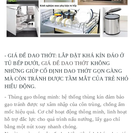
- GIÁ ĐỂ DAO THỚT: LẮP ĐẶT KHÁ KÍN ĐÁO Ở
TỦ BẾP DƯỚI,
GIÁ ĐỂ DAO THỚT
KHÔNG
NHỮNG GIÚP CỐ ĐỊNH DAO THỚT GỌN GÀNG
MÀ CÒN TRÁNH ĐƯỢC TẦM MẮT CỦA TRẺ NHỎ
HIẾU ĐỘNG.
- Thùng gạo thông minh: hệ thống thùng kín đảm bảo
gạo tránh được sự xâm nhập của côn trùng, chống ẩm
mốc hiệu quả. Cơ chế hoạt động thông minh, linh hoạt
hỗ trợ đắc lực cho quá trình nấu nướng, lấy gạo chỉ
bằng một nút xoay nhanh chóng.