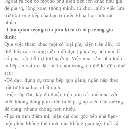
Ngoài ra còn có một số phụ kiện tiện ích khác như giá
để gia vị, lồng xoay thông minh, tủ kho…giúp việc lưu
trữ đồ trong bếp của bạn trở nên khoa học hơn rất
nhiều.
Tầm quan trọng của phụ kiện tủ bếp trong gia
đình:
Qua việc tham khảo một số loại phụ kiện trên đây, có
thể thấy rất rõ rằng cứ có đồ dụng phục vụ bếp núc là
có phụ kiện hỗ trợ tương ứng. Việc mua sắm phụ kiện
tủ bếp có vai trò đặc biệt quan trọng, có thể kể đến như
sau:
-Đồ đạc, dụng cụ trong bếp gọn gàng, ngăn nắp theo
trật tự khoa học nhất định.
-Việc sắp đặt, lấy đồ thuận tiện hơn rất nhiều so với
việc không dùng phụ kiện tủ bếp, giúp việc nấu nướng
dễ dàng, nhanh chóng hơn nhiều.
-Tạo ra tính thẩm mĩ, hiện đại cho góc bếp nhà bạn-
một phần không thể thiếu của không gian nội thất cả