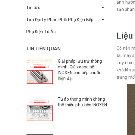
ảnh hưởn
Tin tức
sản phẩm
Tìm Đại Lý Phân Phối Phụ Kiện Bếp
Phụ Kiện Tủ Áo
Liệu
TIN LIÊN QUAN
Có nên mu
ta, máy s
Giải pháp lưu trữ thông
Tuy nhiê
minh: Giá xoong nồi
khô kĩ sa
INOXEN cho bếp chuẩn
trạng mốc
hiện đại
Tủ áo thông minh không
thể thiếu phụ kiện INOXEN