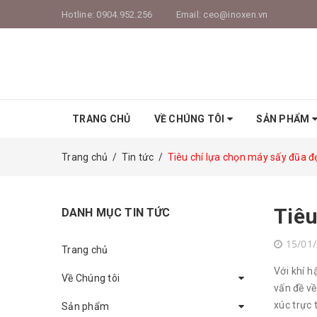
Hotline:
0904.952.256
Email:
ceo@inoxen.vn
TRANG CHỦ
VỀ CHÚNG TÔI
SẢN PHẨM
Trang chủ
/
Tin tức
/
Tiêu chí lựa chọn máy sấy đũa đ
Tiêu
DANH MỤC TIN TỨC
15/01
Trang chủ
Với khí h
Về Chúng tôi
vấn đề về
xúc trực
Sản phẩm