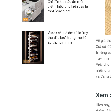
Chỉ đến khi nấu ăn mới
biết: Thiếu phụ kiện bếp là
một “cực hình”!
Vì sao cầu là âm tủ là “trợ
thủ đắc lực” trong mọi tủ
Về giá th
áo thông minh?
Giá cả đ
trường cu
Tuy nhiên
Việc chọ
những tí
và đáng t
Xem x
Hiện nay,
điểm và h