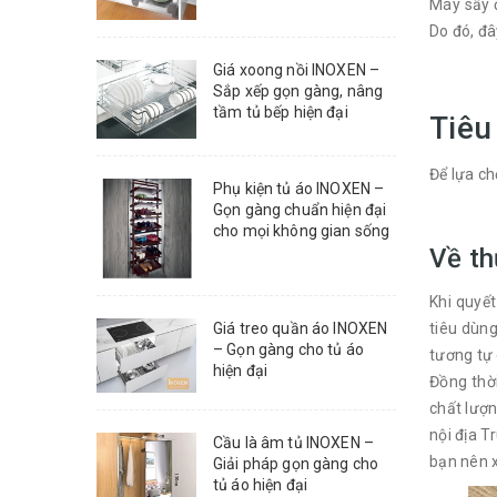
Máy sấy đ
Do đó, đâ
Giá xoong nồi INOXEN –
Sắp xếp gọn gàng, nâng
tầm tủ bếp hiện đại
Tiêu
Để lựa ch
Phụ kiện tủ áo INOXEN –
Gọn gàng chuẩn hiện đại
cho mọi không gian sống
Về th
Khi quyế
Giá treo quần áo INOXEN
tiêu dùng
– Gọn gàng cho tủ áo
tương tự 
hiện đại
Đồng thờ
chất lượ
nội địa T
Cầu là âm tủ INOXEN –
bạn nên 
Giải pháp gọn gàng cho
tủ áo hiện đại