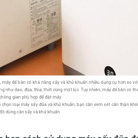
i, máy để bàn có khả năng sấy và khử khuẩn nhiều dụng cụ hơn so vớ
ng như dao, đũa, thìa, thớt cùng một lúc. Tuy nhiên, máy để bàn có t
không gian phù hợp để đặt máy.
i chọn loại máy sấy đũa và khử khuẩn, bạn cần xem xét cẩn thận khô
 đồ dùng cần sấy và khử khuẩn.