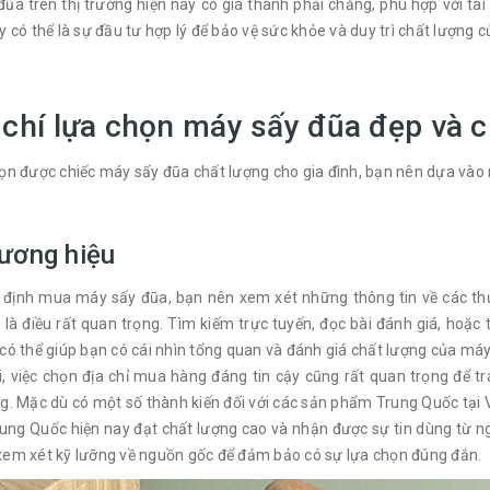
ũa trên thị trường hiện nay có giá thành phải chăng, phù hợp với tài 
y có thể là sự đầu tư hợp lý để bảo vệ sức khỏe và duy trì chất lượng c
 chí lựa chọn máy sấy đũa đẹp và c
ọn được chiếc máy sấy đũa chất lượng cho gia đình, bạn nên dựa vào m
ương hiệu
t định mua máy sấy đũa, bạn nên xem xét những thông tin về các th
 là điều rất quan trọng. Tìm kiếm trực tuyến, đọc bài đánh giá, ho
có thể giúp bạn có cái nhìn tổng quan và đánh giá chất lượng của máy
i, việc chọn địa chỉ mua hàng đáng tin cậy cũng rất quan trọng để
ng. Mặc dù có một số thành kiến đối với các sản phẩm Trung Quốc tạ
rung Quốc hiện nay đạt chất lượng cao và nhận được sự tin dùng từ n
xem xét kỹ lưỡng về nguồn gốc để đảm bảo có sự lựa chọn đúng đắn.