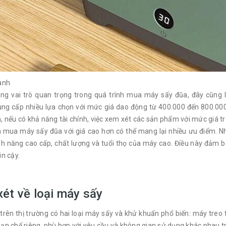
ành
óng vai trò quan trọng trong quá trình mua máy sấy đũa, đây cũng
ng cấp nhiều lựa chọn với mức giá dao động từ 400.000 đến 800.000 
, nếu có khả năng tài chính, việc xem xét các sản phẩm với mức giá t
n mua máy sấy đũa với giá cao hơn có thể mang lại nhiều ưu điểm. N
nh năng cao cấp, chất lượng và tuổi thọ của máy cao. Điều này đảm
in cậy.
ét về loại máy sấy
 trên thị trường có hai loại máy sấy và khử khuẩn phổ biến: máy tr
ạn chế riêng, phù hợp với yêu cầu và không gian sử dụng khác nhau t