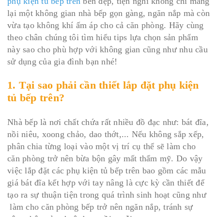
phụ kiện tủ bếp trên
bền đẹp, tiện nghi không chỉ mang
lại một không gian nhà bếp gọn gàng, ngăn nắp mà còn
vừa tạo không khí ấm áp cho cả căn phòng. Hãy cùng
theo chân chúng tôi tìm hiểu tips lựa chọn sản phẩm
này sao cho phù hợp với không gian cũng như nhu cầu
sử dụng của gia đình bạn nhé!
1. Tại sao phải cần thiết lắp đặt phụ kiện
tủ bếp trên?
Nhà bếp là nơi chất chứa rất nhiều đồ đạc như: bát đĩa,
nồi niêu, xoong chảo, dao thớt,... Nếu không sắp xếp,
phân chia từng loại vào một vị trí cụ thể sẽ làm cho
căn phòng trở nên bừa bộn gây mất thẩm mỹ. Do vậy
việc lắp đặt các phụ kiện tủ bếp trên bao gồm các mẫu
giá bát đĩa kết hợp với tay nâng là cực kỳ cần thiết để
tạo ra sự thuận tiện trong quá trình sinh hoạt cũng như
làm cho căn phòng bếp trở nên ngăn nắp, tránh sự