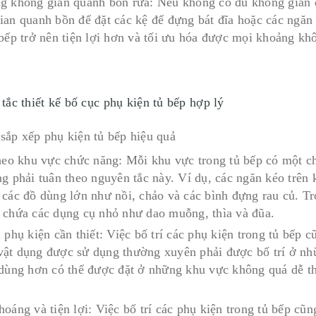
g không gian quanh bồn rửa: Nếu không có đủ không gian để
ian quanh bồn để đặt các kệ để đựng bát đĩa hoặc các ngăn 
 bếp trở nên tiện lợi hơn và tối ưu hóa được mọi khoảng kh
tắc thiết kế bố cục phụ kiện tủ bếp hợp lý
theo khu vực chức năng: Mỗi khu vực trong tủ bếp có một ch
ng phải tuân theo nguyên tắc này. Ví dụ, các ngăn kéo trên
 các đồ dùng lớn như nồi, chảo và các bình đựng rau củ. Tr
 chứa các dụng cụ nhỏ như dao muỗng, thìa và đũa.
 phụ kiện cần thiết: Việc bố trí các phụ kiện trong tủ bếp 
ật dụng được sử dụng thường xuyên phải được bố trí ở những
 dùng hơn có thể được đặt ở những khu vực không quá dễ 
oáng và tiện lợi: Việc bố trí các phụ kiện trong tủ bếp cũn