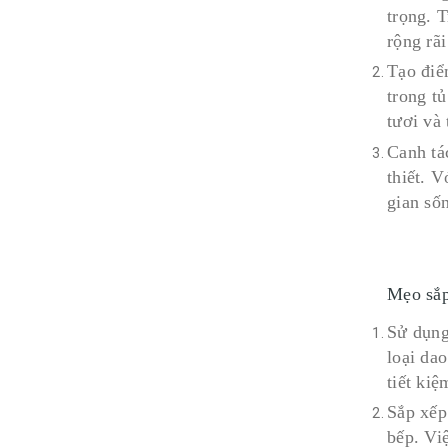
trọng. 
rộng rãi
Tạo điể
trong tủ
tươi và
Canh tác
thiết. V
gian sốn
Mẹo sắp
Sử dụng
loại da
tiết kiệ
Sắp xếp
bếp. Vi