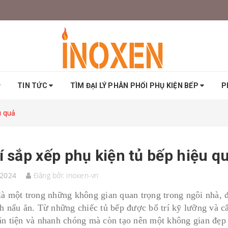
TIN TỨC
TÌM ĐẠI LÝ PHÂN PHỐI PHỤ KIỆN BẾP
P
u quả
rí sắp xếp phụ kiện tủ bếp hiệu q
/2024
Đăng bởi:
inoxen-vn
là một trong những không gian quan trọng trong ngôi nhà, đ
ch nấu ăn. Từ những chiếc tủ bếp được bố trí kỹ lưỡng và c
ận tiện và nhanh chóng mà còn tạo nên một không gian đẹp 