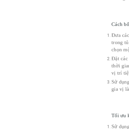
Cách bố 
Đưa các
trong t
chọn mộ
Đặt các
thời gi
vị trí t
Sử dụng
gia vị l
Tối ưu 
Sử dụng