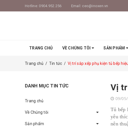
Hotline:
0904.952.256
Email:
ceo@inoxen.vn
TRANG CHỦ
VỀ CHÚNG TÔI
SẢN PHẨM
Trang chủ
/
Tin tức
/
Vị trí sắp xếp phụ kiện tủ bếp hiệ
Vị t
DANH MỤC TIN TỨC
09/05
Trang chủ
Tủ bếp 
Về Chúng tôi
yêu thí
nên thu
Sản phẩm