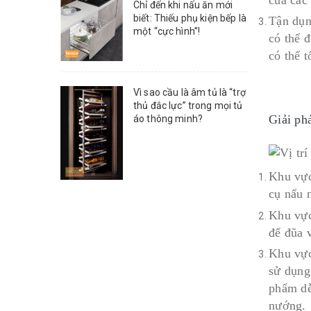
Chỉ đến khi nấu ăn mới
biết: Thiếu phụ kiện bếp là
Tận dụn
một “cực hình”!
có thể 
có thể 
Vì sao cầu là âm tủ là “trợ
thủ đắc lực” trong mọi tủ
Giải ph
áo thông minh?
Khu vực
cụ nấu 
Khu vực
để đũa 
Khu vực
sử dụng
phẩm dễ 
nướng.