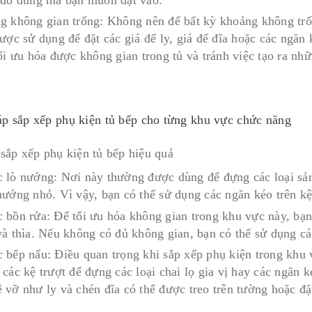
g không gian trống: Không nên để bất kỳ khoảng không tr
được sử dụng để đặt các giá để ly, giá để đĩa hoặc các ngă
tối ưu hóa được không gian trong tủ và tránh việc tạo ra n
áp sắp xếp phụ kiện tủ bếp cho từng khu vực chức năng
 lò nướng: Nơi này thường được dùng để đựng các loại sản
nướng nhỏ. Vì vậy, bạn có thể sử dụng các ngăn kéo trên k
 bồn rửa: Để tối ưu hóa không gian trong khu vực này, bạn 
và thìa. Nếu không có đủ không gian, bạn có thể sử dụng các
 bếp nấu: Điều quan trọng khi sắp xếp phụ kiện trong khu vự
 các kệ trượt để đựng các loại chai lọ gia vị hay các ngăn 
vỡ như ly và chén đĩa có thể được treo trên tường hoặc đặt