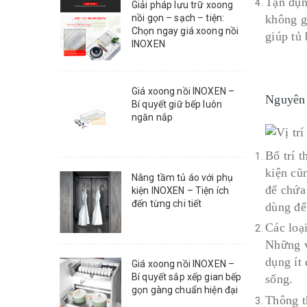
Tận dụn
Giải pháp lưu trữ xoong
không g
nồi gọn – sạch – tiện:
Chọn ngay giá xoong nồi
giúp tủ
INOXEN
Giá xoong nồi INOXEN –
Nguyên 
Bí quyết giữ bếp luôn
ngăn nắp
Bố trí 
kiện cũ
Nâng tầm tủ áo với phụ
để chứa
kiện INOXEN – Tiện ích
đến từng chi tiết
dùng để
Các loại
Những v
dụng ít
Giá xoong nồi INOXEN –
Bí quyết sắp xếp gian bếp
sống.
gọn gàng chuẩn hiện đại
Thông th