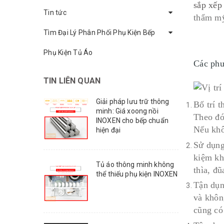
sắp xếp
Tin tức
thẩm mỹ
Tìm Đại Lý Phân Phối Phụ Kiện Bếp
Phụ Kiện Tủ Áo
Các phư
TIN LIÊN QUAN
Giải pháp lưu trữ thông
Bố trí t
minh: Giá xoong nồi
Theo đó,
INOXEN cho bếp chuẩn
Nếu khô
hiện đại
Sử dụng 
kiệm kh
Tủ áo thông minh không
thìa, đũ
thể thiếu phụ kiện INOXEN
Tận dụn
và khôn
cũng có