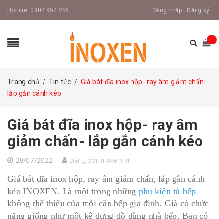
Hotline:
0904.952.256
Đăng nhập
Đăng ký
Trang chủ
/
Tin tức
/
Giá bát đĩa inox hộp- ray âm giảm chấn-
lắp gắn cánh kéo
Giá bát đĩa inox hộp- ray âm
giảm chấn- lắp gắn cánh kéo
20/07/2022
Đăng bởi:
inoxen-vn
Giá bát đĩa inox hộp, ray âm giảm chấn, lắp gắn cánh
kéo INOXEN. Là một trong những
phụ kiện tủ bếp
không thể thiếu của mỗi căn bếp gia đình. Giá có chức
năng giống như một kệ đựng đồ dùng nhà bếp. Bạn có