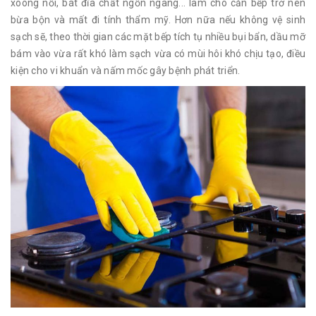
xoong nồi, bát đĩa chất ngổn ngang... làm cho căn bếp trở nên
bừa bộn và mất đi tính thẩm mỹ. Hơn nữa nếu không vệ sinh
sạch sẽ, theo thời gian các mặt bếp tích tụ nhiều bụi bẩn, dầu mỡ
bám vào vừa rất khó làm sạch vừa có mùi hôi khó chịu tạo, điều
kiện cho vi khuẩn và nấm mốc gây bệnh phát triển.