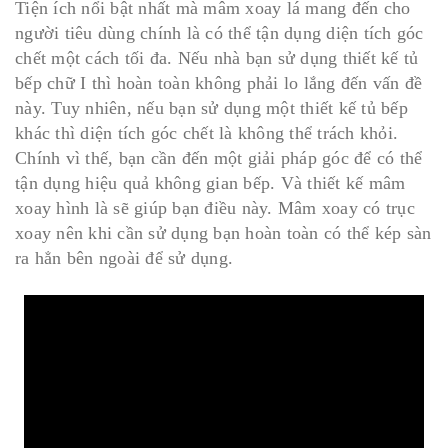
Tiện ích nổi bật nhất mà mâm xoay lá mang đến cho
người tiêu dùng chính là có thể tận dụng diện tích góc
chết một cách tối đa. Nếu nhà bạn sử dụng thiết kế tủ
bếp chữ I thì hoàn toàn không phải lo lắng đến vấn đề
này. Tuy nhiên, nếu bạn sử dụng một thiết kế tủ bếp
khác thì diện tích góc chết là không thể trách khỏi.
Chính vì thế, bạn cần đến một giải pháp góc để có thể
tận dụng hiệu quả không gian bếp. Và thiết kế mâm
xoay hình là sẽ giúp bạn điều này. Mâm xoay có trục
xoay nên khi cần sử dụng bạn hoàn toàn có thể kép sàn
ra hẳn bên ngoài để sử dụng.