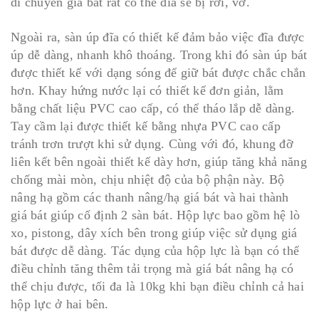
di chuyển giá bát rất có thể đĩa sẽ bị rơi, vỡ.
Ngoài ra, sàn úp đĩa có thiết kế đảm bảo việc đĩa được
úp dễ dàng, nhanh khô thoáng. Trong khi đó sàn úp bát
được thiết kế với dạng sóng để giữ bát được chắc chắn
hơn. Khay hứng nước lại có thiết kế đơn giản, lằm
bằng chất liệu PVC cao cấp, có thể tháo lắp dễ dàng.
Tay cầm lại được thiết kế bằng nhựa PVC cao cấp
tránh trơn trượt khi sử dụng. Cùng với đó, khung đỡ
liên kết bên ngoài thiết kế dày hơn, giúp tăng khả năng
chống mài mòn, chịu nhiệt độ của bộ phận này. Bộ
nâng hạ gồm các thanh nâng/hạ giá bát và hai thành
giá bát giúp cố định 2 sàn bát. Hộp lực bao gồm hệ lò
xo, pistong, dây xích bên trong giúp việc sử dụng giá
bát được dễ dàng. Tác dụng của hộp lực là bạn có thể
điều chỉnh tăng thêm tải trọng mà giá bát nâng hạ có
thể chịu được, tối đa là 10kg khi bạn điều chỉnh cả hai
hộp lực ở hai bên.