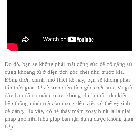
Do đó, bạn sẽ không phải mất công sức để cố gắng sử
dụng khoang tủ ở diện tích góc chết như trước kia.
Đồng thời, chính nhờ thiết kế này, bạn sẽ không phải
tốn thời gian để vệ sinh diện tích góc chết nữa. Vì giờ
đây bạn đã có mâm xoay, không chỉ là một phụ kiện
bếp thông minh mà còn mang đến việc có thể vệ sinh
dễ dàng. Do vậy, có hể thấy mâm xoay hình lá là giải
pháp góc hữu hiệu giúp bạn tận dụng được không gian
bếp.