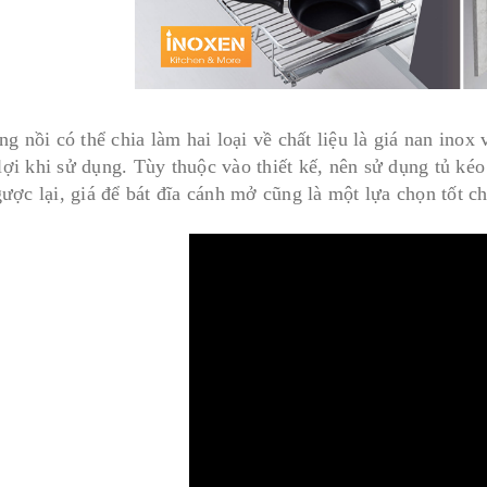
g nồi có thể chia làm hai loại về chất liệu là giá nan inox
 lợi khi sử dụng. Tùy thuộc vào thiết kế, nên sử dụng tủ ké
ược lại, giá để bát đĩa cánh mở cũng là một lựa chọn tốt c