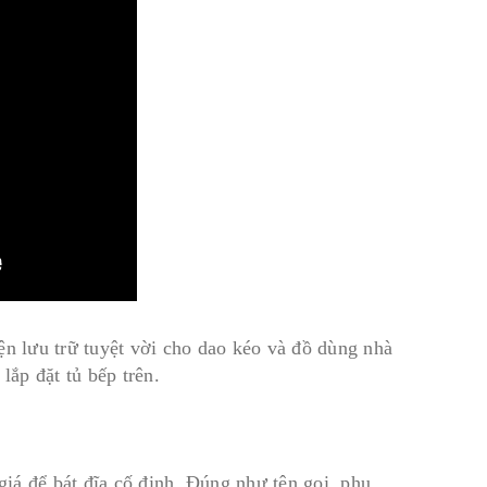
n lưu trữ tuyệt vời cho dao kéo và đồ dùng nhà
ắp đặt tủ bếp trên.
giá để bát đĩa cố định. Đúng như tên gọi, phụ