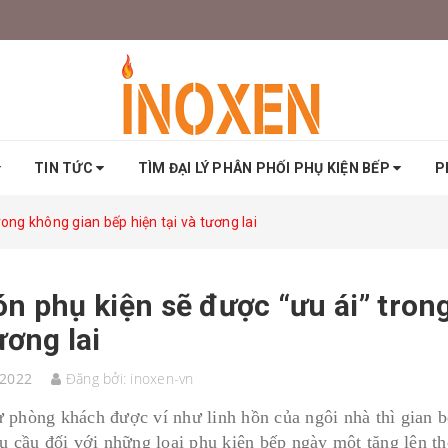
TIN TỨC
TÌM ĐẠI LÝ PHÂN PHỐI PHỤ KIỆN BẾP
P
rong không gian bếp hiện tại và tương lai
n phụ kiện sẽ được “ưu ái” trong
ương lai
/2022
Đăng bởi:
inoxen-vn
 phòng khách được ví như linh hồn của ngôi nhà thì gian bế
êu cầu đối với những loại phụ kiện bếp ngày một tăng lên t