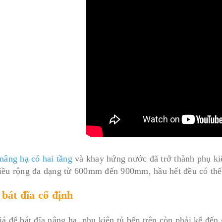
 nâng hạ có hai tầng
và khay hứng nước đã trở thành phụ kiệ
iều rộng đa dạng từ 600mm đến 900mm, hầu hết đều có thể l
 bát đĩa cố định
á để bát đĩa nâng hạ, phụ kiện tủ bếp trên còn phải kể đến 