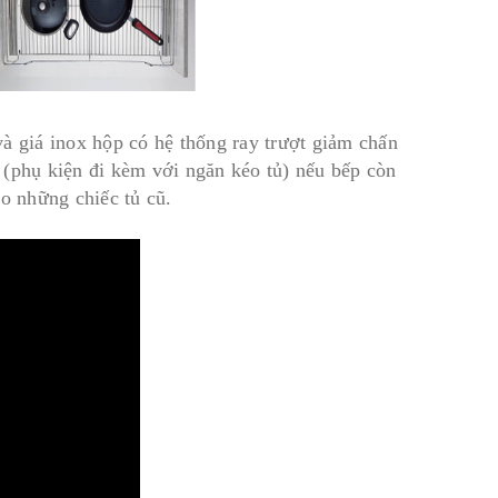
 và giá inox hộp có hệ thống ray trượt giảm chấn
o (phụ kiện đi kèm với ngăn kéo tủ) nếu bếp còn
ho những chiếc tủ cũ.