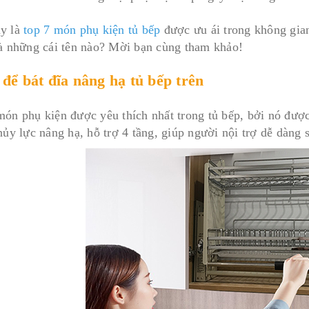
y là
top 7 món phụ kiện tủ bếp
được ưu ái trong không gian
là những cái tên nào? Mời bạn cùng tham khảo!
 để bát đĩa nâng hạ tủ bếp trên
món phụ kiện được yêu thích nhất trong tủ bếp, bởi nó được
hủy lực nâng hạ, hỗ trợ 4 tầng, giúp người nội trợ dễ dàng