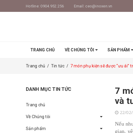
Hotline:
0904.952.256
Email:
ceo@inoxen.vn
TRANG CHỦ
VỀ CHÚNG TÔI
SẢN PHẨM
Trang chủ
/
Tin tức
/
7 món phụ kiện sẽ được “ưu ái” t
7 mó
DANH MỤC TIN TỨC
và t
Trang chủ
22/02
Về Chúng tôi
Nếu như
Sản phẩm
gian, y